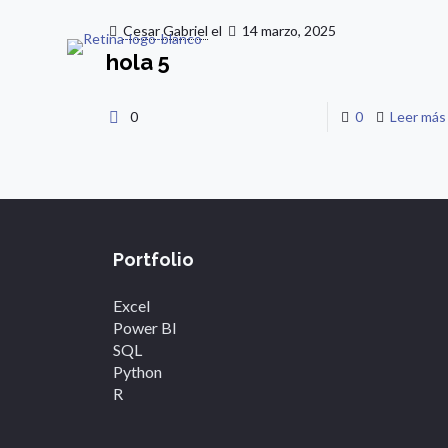
Cesar Gabriel
el
14 marzo, 2025
hola 5
0
0
Leer más
Portfolio
Excel
Power BI
SQL
Python
R