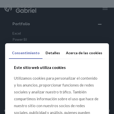
Portfolio
Excel
Power BI
SQL
Python
Consentimiento
Detalles
Acerca de las cookies
R
Este sitio web utiliza cookies
Sandbox
Utilizamos cookies para personalizar el contenido
César Gabriel
y los anuncios, proporcionar funciones de redes
sociales y analizar nuestro tráfico. También
compartimos información sobre el uso que hace de
nuestro sitio con nuestros socios de redes
© Cesar Gabriel 2026 | Todos los Derechos Reservados | Powered
sociales, publicidad y análisis, quienes pueden