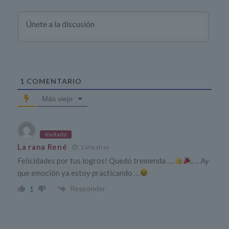
1
COMENTARIO
Más viejo
Invitado
La rana René
1 año atras
Felicidades por tus logros! Quedó tremenda ….
…. Ay
que emoción ya estoy practicando …
Responder
1