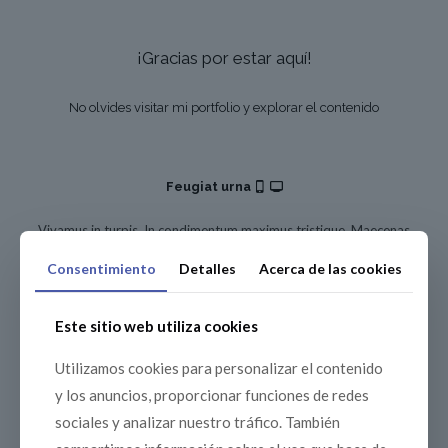
¡Gracias por estar aquí!
No olvides visitar mi portfolio y explorar el contenido
Feugiat urna
Vivamus in turpis. In condimentum maximus tristique. Maecenas
non laoreet.
Consentimiento
Detalles
Acerca de las cookies
Download now
Este sitio web utiliza cookies
Utilizamos cookies para personalizar el contenido
y los anuncios, proporcionar funciones de redes
sociales y analizar nuestro tráfico. También
Créditos de imágenes:
stories
en
Freepik
.