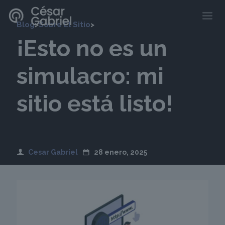
Blog
>
Sobre El Sitio
>
¡Esto no es un
simulacro: mi
sitio está listo!
Cesar Gabriel
⁣
28 enero, 2025